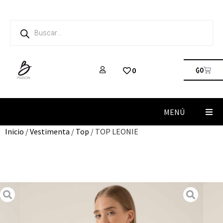
₲
0
0
MENÚ
Inicio
/
Vestimenta
/
Top
/ TOP LEONIE