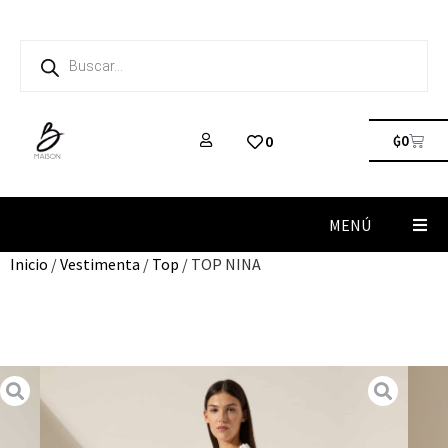
₲
0
0
MENÚ
Inicio
/
Vestimenta
/
Top
/ TOP NINA