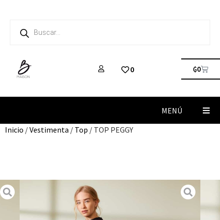
₲
0
0
MENÚ
Inicio
/
Vestimenta
/
Top
/ TOP PEGGY