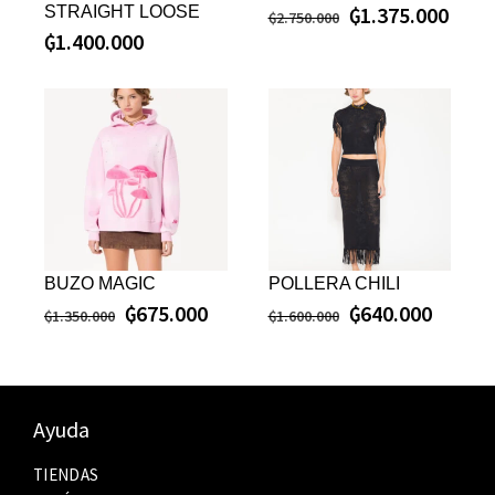
₲
1.375.000
STRAIGHT LOOSE
₲
2.750.000
₲
1.400.000
BUZO MAGIC
POLLERA CHILI
₲
675.000
₲
640.000
₲
1.350.000
₲
1.600.000
Ayuda
TIENDAS