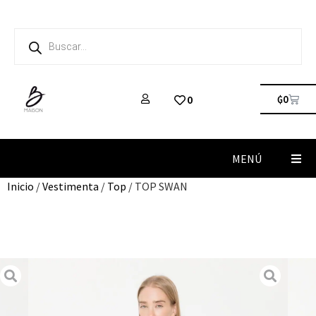
₲
0
0
MENÚ
Inicio
/
Vestimenta
/
Top
/ TOP SWAN