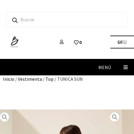
₲
0
0
MENÚ
Inicio
/
Vestimenta
/
Top
/ TUNICA SUN