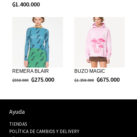
₲
1.400.000
REMERA BLAIR
BUZO MAGIC
₲
275.000
₲
675.000
₲
550.000
₲
1.350.000
Ayuda
TIENDAS
POLÍTICA DE CAMBIOS Y DELIVERY