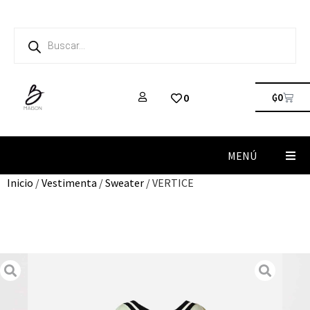
₲
0
0
MENÚ
Inicio
/
Vestimenta
/
Sweater
/ VERTICE