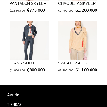
PANTALON SKYLER
CHAQUETA SKYLER
₲
775.000
₲
1.200.000
₲
1.550.000
₲
2.400.000
JEANS SLIM BLUE
SWEATER ALEX
₲
800.000
₲
1.100.000
₲
1.600.000
₲
2.200.000
Ayuda
TIENDAS