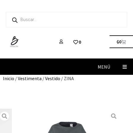
₲
0
0
MENÚ
Inicio
/
Vestimenta
/
Vestido
/ ZINA