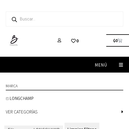
₲
0
0
MENÚ
MARCA
LONGCHAMP
VER CATEGORÍAS
Limpiar filtros