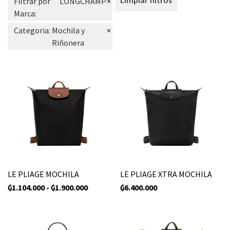
Filtrar por
LONGCHAMP
×
Marca
:
Categoria
:
Mochila y
×
Riñonera
LE PLIAGE MOCHILA
LE PLIAGE XTRA MOCHILA
₲
1.104.000
-
₲
1.900.000
₲
6.400.000