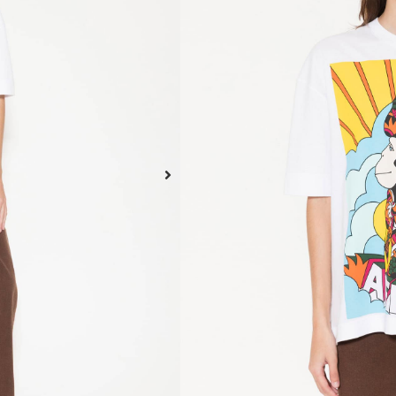
Jazmin Chebar y Edgardo 
los límites de sus propias
piezas únicas donde cada 
Remera Afrika confeccion
Calce amplio, manga corta
Obra: afiche Afrika, 1960
Composición: 100% Algo
Este producto no está dispo
A