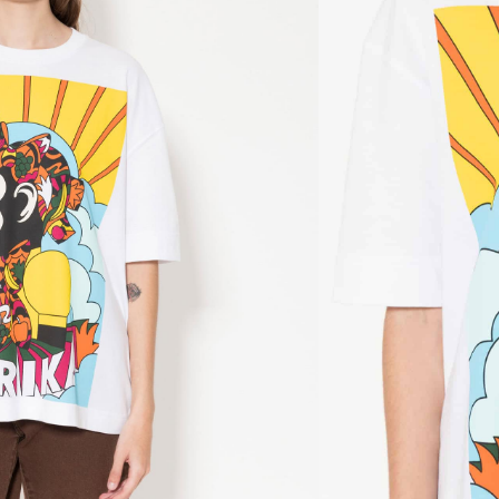
Giménez fusionan diseño y arte trascendiendo
 disciplinas, para presentar una colaboración de
prenda es una obra de arte en sí misma.
ada en algodón pima estampado en el frente.
 y cuello redondo. Logo bordado en la espalda.
dón Pima
nible porque no quedan existencias.
ñadir al Wishlist