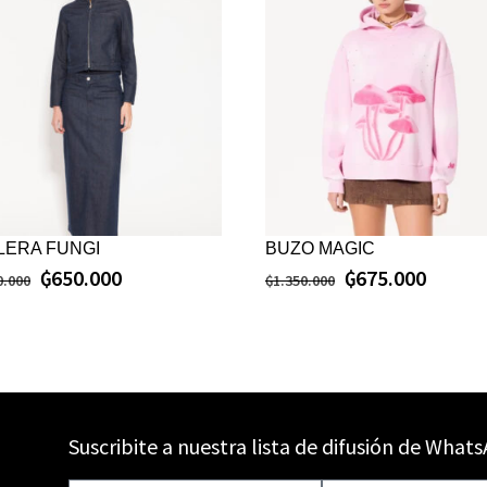
LERA FUNGI
BUZO MAGIC
₲
650.000
₲
675.000
0.000
₲
1.350.000
Suscribite a nuestra lista de difusión de What