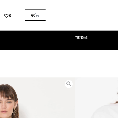
0
₲
0
TIENDAS
eras
/ REMERA AFRIKA
KA
stimenta