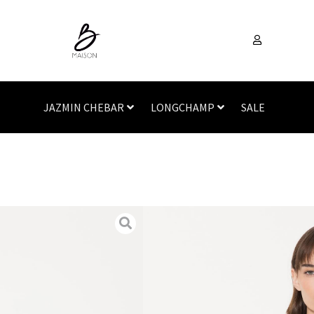
JAZMIN CHEBAR
LONGCHAMP
SALE
Inicio
/
Vestimenta
/
Rem
JAZMIN CHEBAR
REMERA AFRI
SKU
N/A
Categorías
Remeras
,
Ve