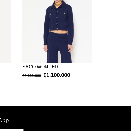
SACO WONDER
₲
1.100.000
₲
2.200.000
sApp