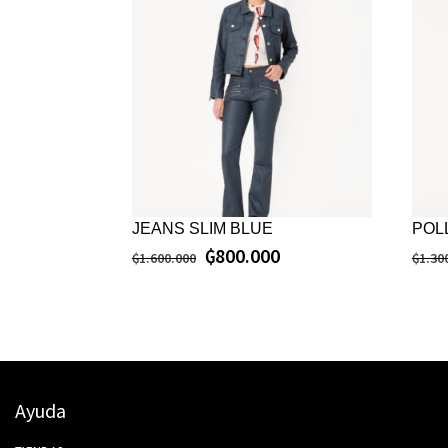
JEANS SLIM BLUE
POL
₲
800.000
₲
1.600.000
₲
1.30
Ayuda