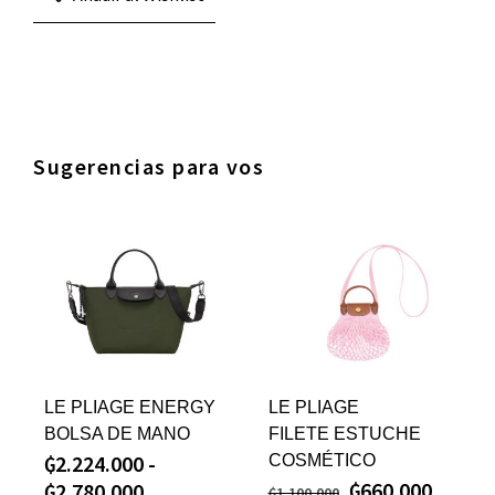
Sugerencias para vos
LE PLIAGE ENERGY
LE PLIAGE
BOLSA DE MANO
FILETE ESTUCHE
₲
2.224.000
-
COSMÉTICO
₲
660.000
₲
2.780.000
₲
1.100.000