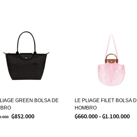
PLIAGE GREEN BOLSA DE
LE PLIAGE FILET BOLSA 
BRO
HOMBRO
₲
852.000
₲
660.000
-
₲
1.100.000
0.000