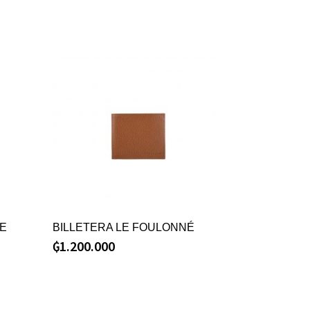
DE
BILLETERA LE FOULONNÉ
₲
1.200.000