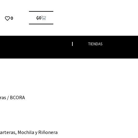
0
₲
0
TIENDAS
ras
/ BCORA
arteras
,
Mochila y Riñonera