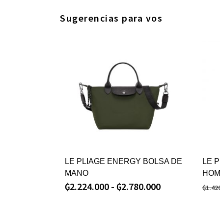
Sugerencias para vos
LE PLIAGE ENERGY BOLSA DE
LE 
MANO
HOM
₲
2.224.000
-
₲
2.780.000
₲
1.42