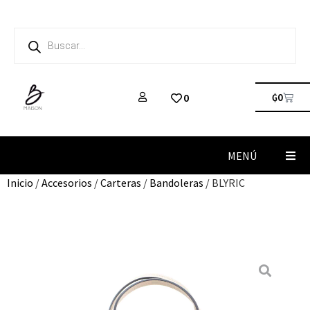
₲
0
0
MENÚ
Inicio
/
Accesorios
/
Carteras
/
Bandoleras
/ BLYRIC