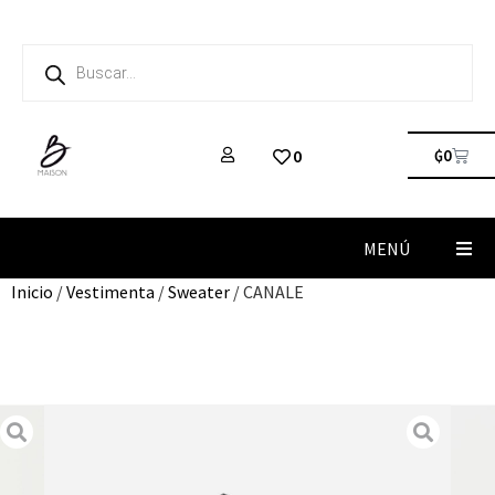
₲
0
0
MENÚ
Inicio
/
Vestimenta
/
Sweater
/ CANALE