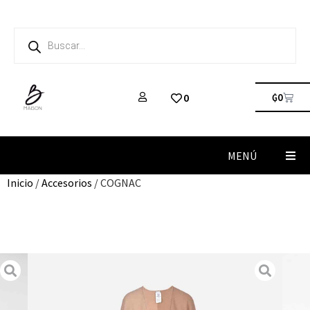
₲
0
0
MENÚ
Inicio
/
Accesorios
/ COGNAC