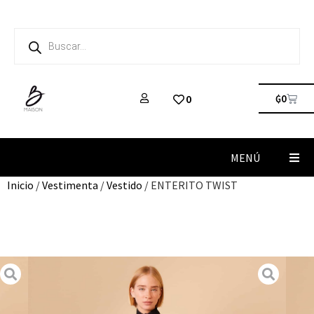
₲
0
0
MENÚ
Inicio
/
Vestimenta
/
Vestido
/ ENTERITO TWIST