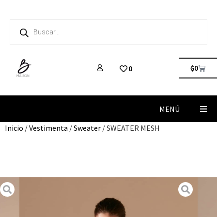
₲
0
0
MENÚ
Inicio
/
Vestimenta
/
Sweater
/ SWEATER MESH