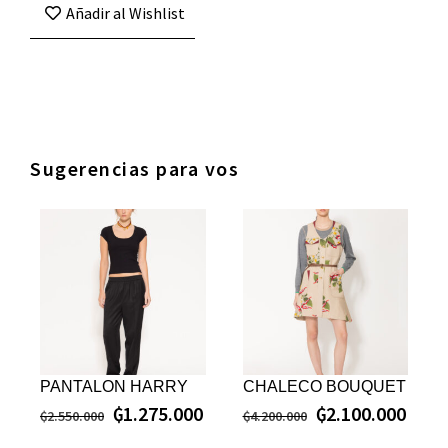
Añadir al Wishlist
Sugerencias para vos
PANTALON HARRY
CHALECO BOUQUET
₲
1.275.000
₲
2.100.000
₲
2.550.000
₲
4.200.000