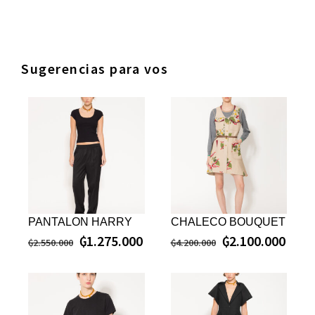
Sugerencias para vos
PANTALON HARRY
CHALECO BOUQUET
₲
1.275.000
₲
2.100.000
₲
2.550.000
₲
4.200.000