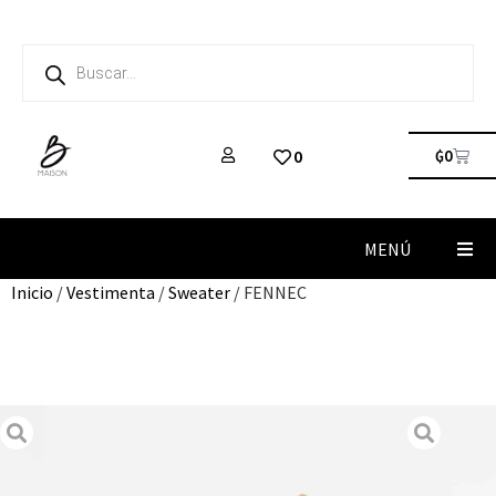
₲
0
0
MENÚ
Inicio
/
Vestimenta
/
Sweater
/ FENNEC