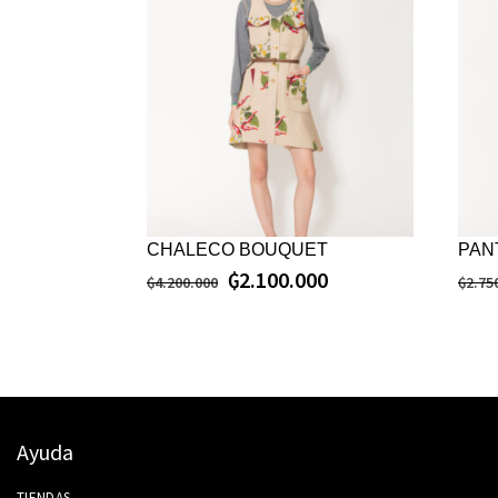
CHALECO BOUQUET
PAN
₲
2.100.000
₲
4.200.000
₲
2.75
Ayuda
TIENDAS