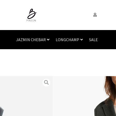
JAZMIN CHEBAR
LONGCHAMP
SALE
Inicio
/
Vestimenta
/
Saco
SALE
FLASH
SKU
N/A
Categorías
Sacos
,
Vesti