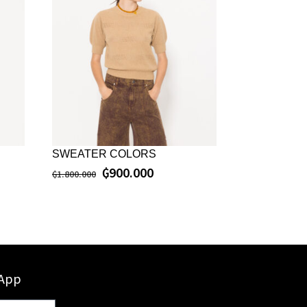
SWEATER COLORS
₲
900.000
₲
1.800.000
sApp