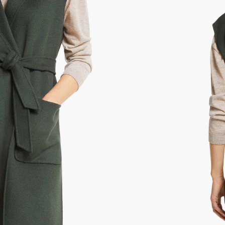
Weekend MaxMara para realzar tu look, este
mantendrá cómodo en su composición de pura lana
mente terminado con un cuello con muesca y un
efinir la figura, tiene amplios bolsillos de
illa para brindarle una cobertura completa. Úselo
e y pantalones a medida.
nible porque no quedan existencias.
ñadir al Wishlist