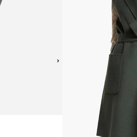
Una capa sofisticada de 
chaleco de palangre te 
y tacto suave. Cuidadosa
cinturón de corbata para d
parche y cae hasta la rod
sobre una camisa crujient
Este producto no está dispo
A