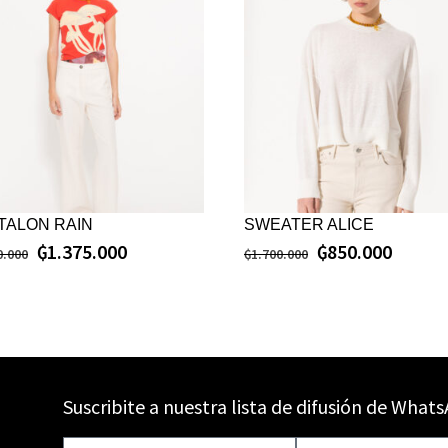
TALON RAIN
SWEATER ALICE
₲
1.375.000
₲
850.000
0.000
₲
1.700.000
Suscribite a nuestra lista de difusión de What