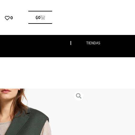
0
₲
0
TIENDAS
s
/ FLASH
menta