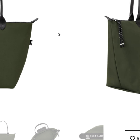
Categorías
Accesorios
,
C
Un diseño generoso, depor
convierten en un impresci
Fiel a la filosofía PLIAGE,
de las estaciones para abra
mismo tiempo dinámico. 
Le Pliage Energy. La filo
movimiento, eficiencia y 
con certificación ECONYL.
detalles bicolores como e
añade un poco de dinamism
Dimensiones: 12,2 (l
Material : Lona de p
Este producto no está dispo
A