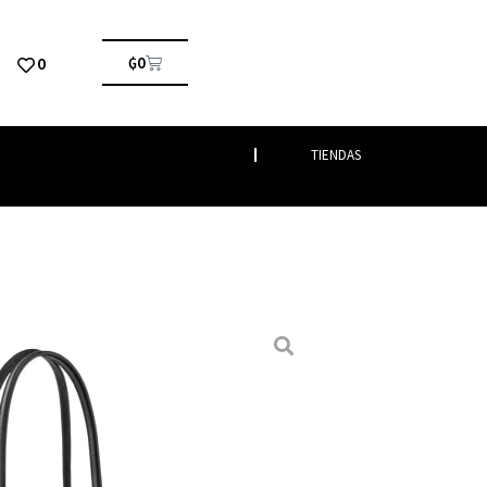
0
₲
0
TIENDAS
ras
/
De Hombro
/ LE PLIAGE ENERGY BOLSA DE
NERGY BOLSA DE HOMBRO