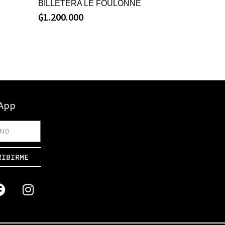
BILLETERA LE FOULONNÉ
₲
1.200.000
sApp
RIBIRME