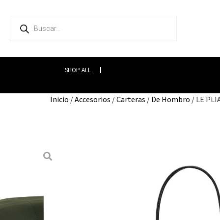
SHOP ALL
Inicio
/
Accesorios
/
Carteras
/
De Hombro
/ LE PL