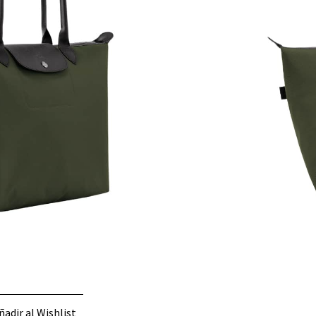
arteras
,
De Hombro
tivo y atemporal con detalles sutiles que lo
ndible. Está esperando por ti.
 la línea se reinventa a través de las colecciones y
zar la vida con un estilo de vida creativo y al
Longchamp presenta su línea sportwear chic con
sofía detrás de estos modelos mixtos es la de
durabilidad con su tejido de poliamida reciclada
 Disponible en colores vivos y contrastado con
l cordón y la etiqueta de la Casa, Le Pliage Energy
o a tu vida cotidiana.
argo) x 11,8 (alto) x 7,5 (ancho)
oliamida reciclada con certificación Econyl
nible porque no quedan existencias.
ñadir al Wishlist