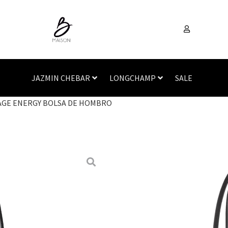
JAZMIN CHEBAR
LONGCHAMP
SALE
IAGE ENERGY BOLSA DE HOMBRO
Inicio
/
Accesorios
/
Carte
HOMBRO
LONGCHAMP
LE PLIAGE E
SKU
N/A