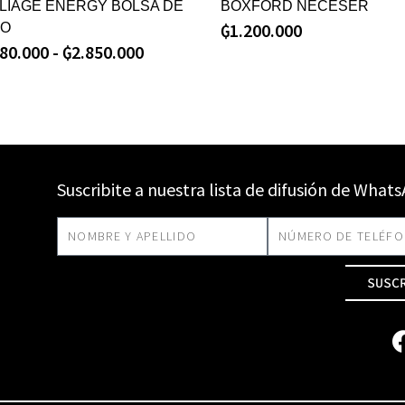
PLIAGE ENERGY BOLSA DE
BOXFORD NECESER
₲
1.200.000
O
280.000
-
₲
2.850.000
Suscribite a nuestra lista de difusión de What
SUSC