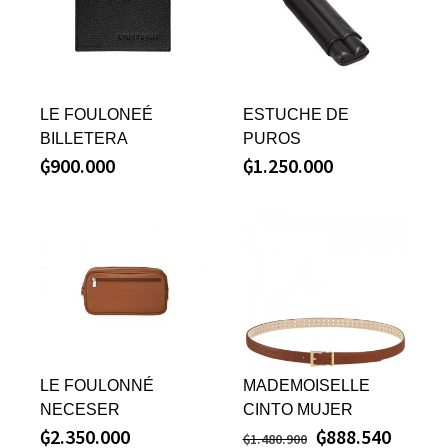
LE FOULONEÉ
ESTUCHE DE
BILLETERA
PUROS
₲
900.000
₲
1.250.000
LE FOULONNÉ
MADEMOISELLE
NECESER
CINTO MUJER
₲
2.350.000
₲
888.540
₲
1.480.900