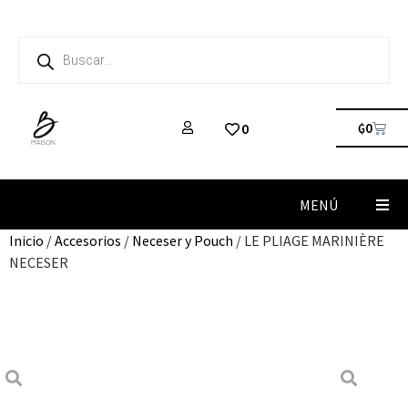
₲
0
0
MENÚ
Inicio
/
Accesorios
/
Neceser y Pouch
/ LE PLIAGE MARINIÈRE
NECESER