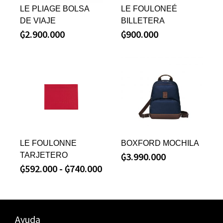
LE PLIAGE BOLSA
LE FOULONEÉ
DE VIAJE
BILLETERA
₲
2.900.000
₲
900.000
LE FOULONNE
BOXFORD MOCHILA
₲
3.990.000
TARJETERO
₲
592.000
-
₲
740.000
Ayuda