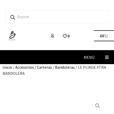
₲
0
0
MENÚ
Inicio
/
Accesorios
/
Carteras
/
Bandoleras
/ LE PLIAGE XTRA
BANDOLERA