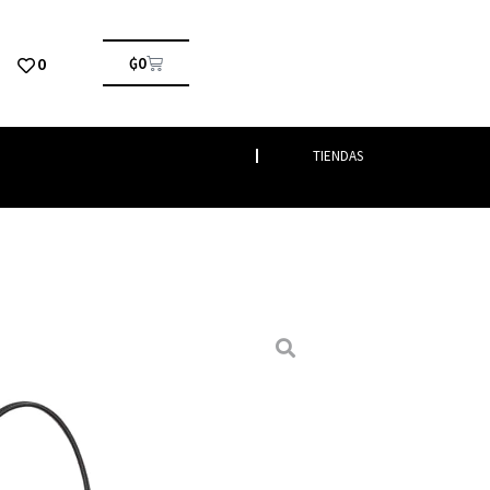
0
₲
0
TIENDAS
ras
/
De Hombro
/ LONGCHAMP X ROBERT
BRO
 ROBERT INDIANA BOLSA