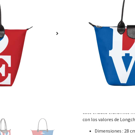
SKU
N/A
Categorías
40%
,
Accesor
₲
2.950.000
₲
1.770.00
Sumérgete en el mundo d
colección más simbólica 
figura destacada del movi
famosa obra de arte LOVE,
puede ver en ciudades de
números, letras y signos,
representadas vívidamente
modelos. Con un espíritu 
respetuosa con el medio 
prêt-à-porter y accesori
Como testimonio de la he
este tributo transmite me
con los valores de Longc
Dimensiones : 28 cm 