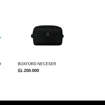
O
BOXFORD NECESER
₲
1.200.000