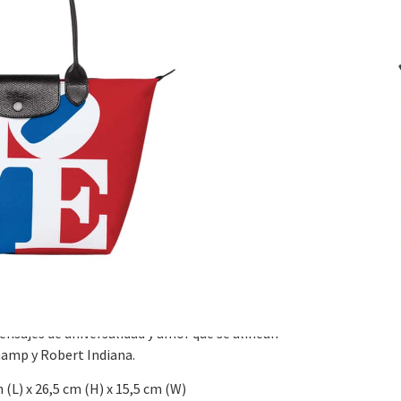
ios
,
Carteras
,
De Hombro
0
e Longchamp x Robert Indiana y descubre la
de esta temporada. El artista estadounidense,
miento pop art de los años 60, es el creador de la
 que se distingue por su «O» inclinada, que se
 todo el mundo. Impulsadas por el simbolismo de
 las obras más emblemáticas del artista están
 en el icónico lienzo Le Pliage en varios
moderno y audaz, esta colección extraordinaria y
ambiente también está disponible en prendas
os de moda tanto para mujer como para hombre.
rencia de Longchamp y del artista apasionado,
nsajes de universalidad y amor que se alinean
hamp y Robert Indiana.
(L) x 26,5 cm (H) x 15,5 cm (W)