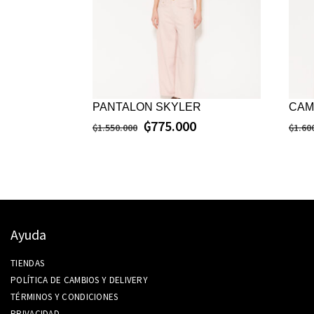
PANTALON SKYLER
CAM
₲
775.000
₲
1.550.000
₲
1.60
Ayuda
TIENDAS
POLÍTICA DE CAMBIOS Y DELIVERY
TÉRMINOS Y CONDICIONES
PRIVACIDAD