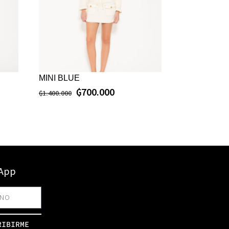
MINI BLUE
₲
700.000
₲
1.400.000
sApp
RIBIRME