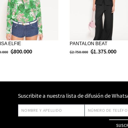
ISA ELFIE
PANTALON BEAT
₲
800.000
₲
1.375.000
0.000
₲
2.750.000
Suscribite a nuestra lista de difusión de What
SUSC