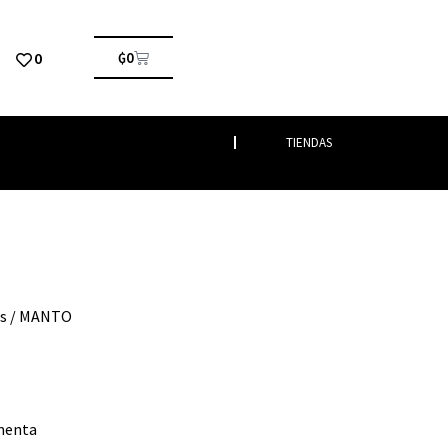
0
₲
0
TIENDAS
s
/ MANTO
menta