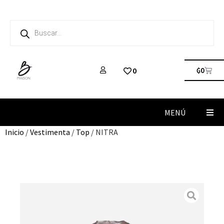
₲
0
0
MENÚ
Inicio
/
Vestimenta
/
Top
/ NITRA