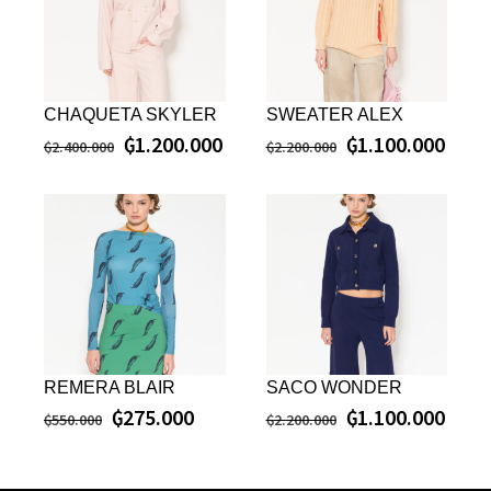
CHAQUETA SKYLER
SWEATER ALEX
₲
1.200.000
₲
1.100.000
₲
2.400.000
₲
2.200.000
REMERA BLAIR
SACO WONDER
₲
275.000
₲
1.100.000
₲
550.000
₲
2.200.000