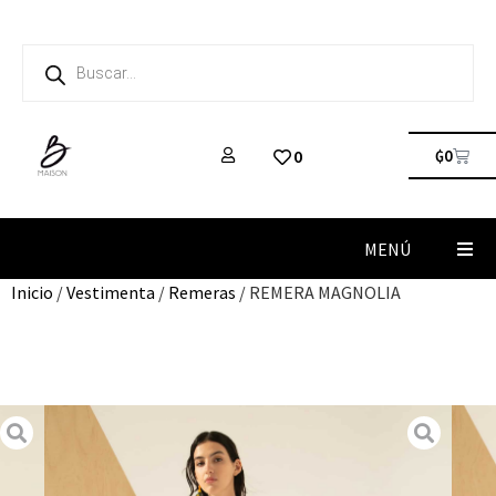
₲
0
0
MENÚ
Inicio
/
Vestimenta
/
Remeras
/ REMERA MAGNOLIA