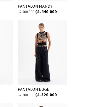
PANTALON MANDY
₲
1.440.000
₲
2.400.000
PANTALON EUGE
₲
1.320.000
₲
2.200.000