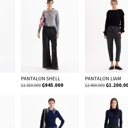
PANTALON SHELL
PANTALON LIAM
₲
945.000
₲
1.200.0
₲
1.350.000
₲
2.400.000