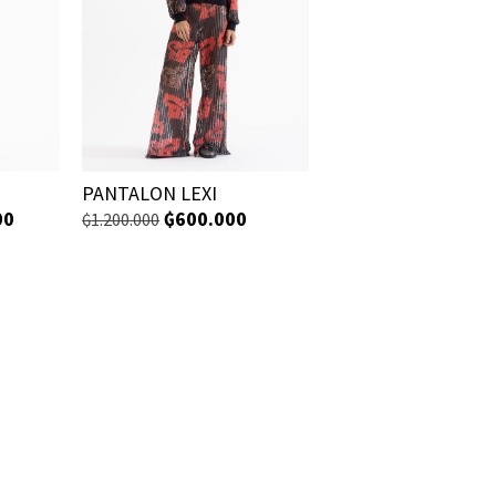
PANTALON LEXI
00
₲
600.000
₲
1.200.000