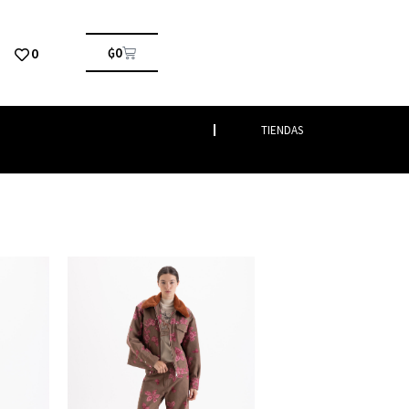
0
₲
0
TIENDAS