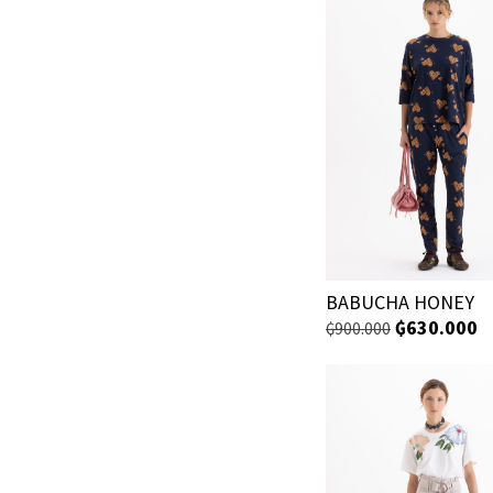
BABUCHA HONEY
₲
630.000
₲
900.000