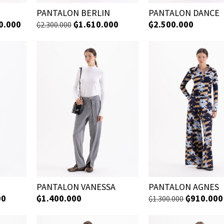
PANTALON DANCE
PANTALON BERLIN
₲
2.500.000
0.000
₲
1.610.000
₲
2.300.000
PANTALON VANESSA
PANTALON AGNES
00
₲
1.400.000
₲
910.000
₲
1.300.000