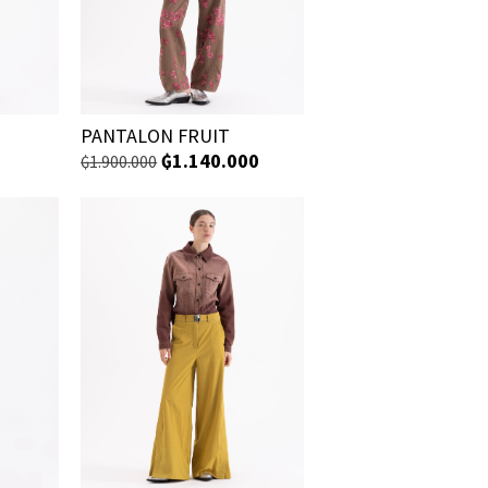
PANTALON FRUIT
₲
1.140.000
₲
1.900.000