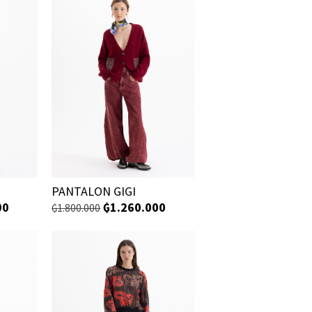
PANTALON GIGI
00
₲
1.260.000
₲
1.800.000