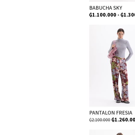
BABUCHA SKY
₲
1.100.000
-
₲
1.30
PANTALON FRESIA
₲
1.260.0
₲
2.100.000