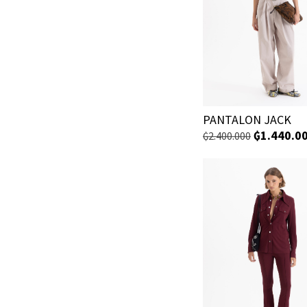
PANTALON JACK
₲
1.440.0
₲
2.400.000