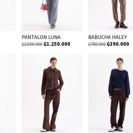
PANTALON LUNA
BABUCHA HALEY
₲
1.250.000
₲
390.000
₲
2.500.000
₲
780.000