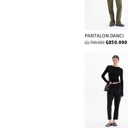
PANTALON DANCI
₲
850.000
₲
1.700.000