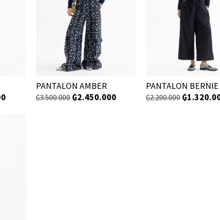
PANTALON AMBER
PANTALON BERNIE
00
₲
2.450.000
₲
1.320.0
₲
3.500.000
₲
2.200.000