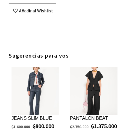
Añadir al Wishlist
Sugerencias para vos
JEANS SLIM BLUE
PANTALON BEAT
₲
800.000
₲
1.375.000
₲
1.600.000
₲
2.750.000