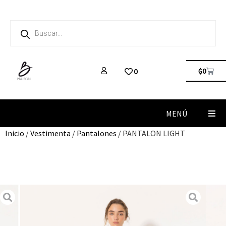
₲
0
0
MENÚ
Inicio
/
Vestimenta
/
Pantalones
/ PANTALON LIGHT