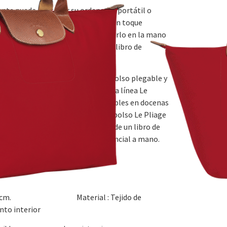
tente puede contener su ordenador portátil o
as clásicas y sencillas, y aporta un toque
 y el cierre a presión, puede llevarlo en la mano
 para que adopte el tamaño de un libro de
 inspirándose en el origami: un bolso plegable y
bjeto de culto en todo el mundo. La línea Le
itud de formas y tamaños, disponibles en docenas
. Perfecto para un uso diario, el bolso Le Pliage
, se pliega adoptando el tamaño de un libro de
resistente como para llevar lo esencial a mano.
8 x 20 cm. Material : Tejido de
nto interior