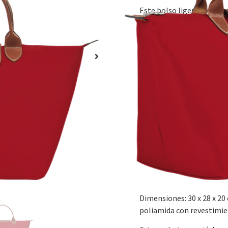
Este bolso ligero y resis
documentos. Presenta líne
femenino. Con sus dos asas
o plegarlo en un instante
bolsillo.
Longchamp creó Le Pliage
ligero que hoy día es un o
Pliage viene en una mult
de colores cada temporada
es ligero como una pluma
bolsillo y es lo bastante 
Dimensiones: 30 x 2
poliamida con revestimie