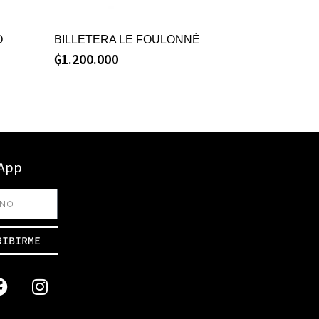
O
BILLETERA LE FOULONNÉ
₲
1.200.000
sApp
RIBIRME