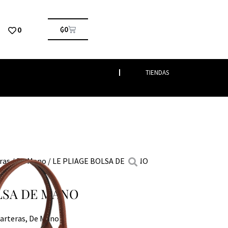
0
₲
0
TIENDAS
ras
/
De Mano
/ LE PLIAGE BOLSA DE MANO
LSA DE MANO
arteras
,
De Mano